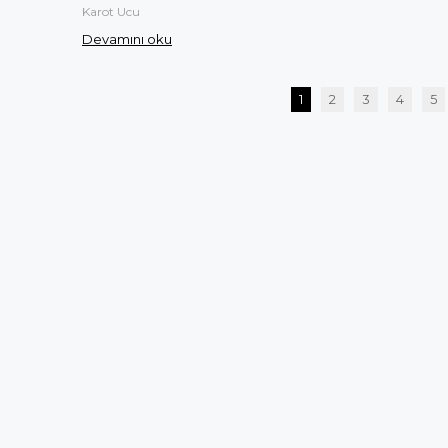
Karot Ucu
Devamını oku
1
2
3
4
5