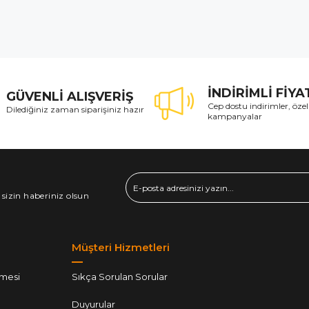
İNDİRİMLİ FİY
GÜVENLİ ALIŞVERİŞ
Cep dostu indirimler, özel
Dilediğiniz zaman siparişiniz hazır
kampanyalar
 sizin haberiniz olsun
Müşteri Hizmetleri
şmesi
Sıkça Sorulan Sorular
Duyurular