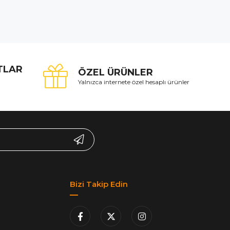
ATLAR
ÖZEL ÜRÜNLER
Yalnızca internete özel hesaplı ürünler
Bizi Takip Edin