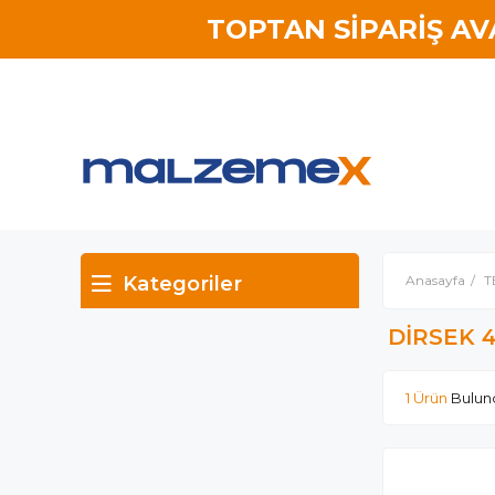
TOPTAN SİPARİŞ A
Kategoriler
Anasayfa
T
DİRSEK 
1 Ürün