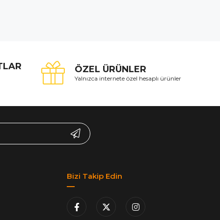
ATLAR
ÖZEL ÜRÜNLER
Yalnızca internete özel hesaplı ürünler
Bizi Takip Edin