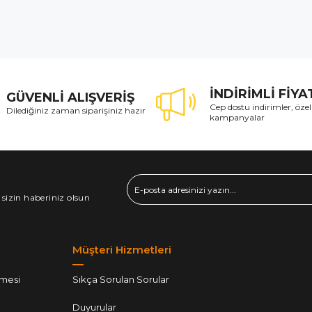
İNDİRİMLİ FİY
GÜVENLİ ALIŞVERİŞ
Cep dostu indirimler, özel
Dilediğiniz zaman siparişiniz hazır
kampanyalar
 sizin haberiniz olsun
Müşteri Hizmetleri
şmesi
Sıkça Sorulan Sorular
Duyurular