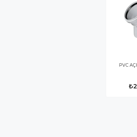
PVC AÇ
₺2