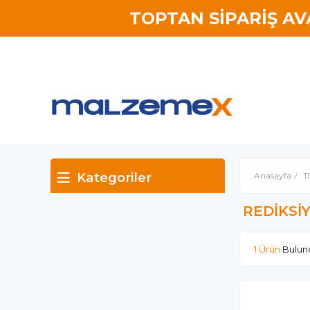
TOPTAN SİPARİŞ A
Kategoriler
Anasayfa
T
REDİKSİ
1 Ürün