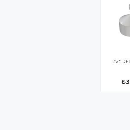
PVC RE
₺3