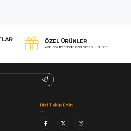
ATLAR
ÖZEL ÜRÜNLER
Yalnızca internete özel hesaplı ürünler
Bizi Takip Edin