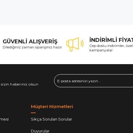
İNDİRİMLİ FİY
GÜVENLİ ALIŞVERİŞ
Cep dostu indirimler, özel
Dilediğiniz zaman siparişiniz hazır
kampanyalar
 sizin haberiniz olsun
Müşteri Hizmetleri
şmesi
Sıkça Sorulan Sorular
Duyurular