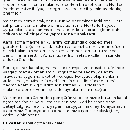
işlerini ne kadar verimli bir şekilde yapabileceklerini belirler. Bu
nedenle, kanal açma makinesi seçerken bu özelliklerin dikkatlice
incelenmesi ve ihtiyaçlar doğrultusunda tercih yapılması oldukça
önemlidir.
Malzemex.com olarak, geniş ürün yelpazemizde farklı özelliklere
sahip kanal açma makinelerini bulabilirsiniz. Her türlü ihtiyaca
uygun olarak tasarlanmış bu makineler, kullanıcıların işlerini daha
hızlı ve verimli bir şekilde yapmalarına olanak tanır.
Kanal açma makineleri kullanımı konusunda dikkat edilmesi
gereken bir diğer nokta da bakım ve temizliktir. Makinenin düzenli
olarak bakımının yapılması ve temizlenmesi, ömrünü uzatır ve
performansını arttırır. Ayrıca, güvenli bir şekilde kullanımı için de
oldukça önemlidir.
Sonuç olarak, kanal açma makineleri inşaat ve tesisat sektöründe
vazgeçilmez ekipmanlardır. Doğru makine seçimi, kullanım
kılavuzuna uygun hareket etme, kişisel koruyucu ekipmanların
kullanılması, makinelerin özelliklerinin dikkatlice incelenmesi,
bakım ve temizlik gibi adımların atılması, kullanıcıların bu
makinelerden en verimli şekilde faydalanmalarını sağlar.
Malzemex.com üzerinden geniş ürün yelpazemizde bulunan kanal
açma makineleri ve bu makinelerin özellikleri hakkında daha
detaylı bilgi edinebilir, ihtiyaçlarınıza uygun makineyi kolayca satın
alabilirsiniz. Profesyonel ekipmanlarımızla işlerinizi kolaylaştırın,
verimliliğinizi arttırın.
Etiketler:
Kanal Açma Makineler