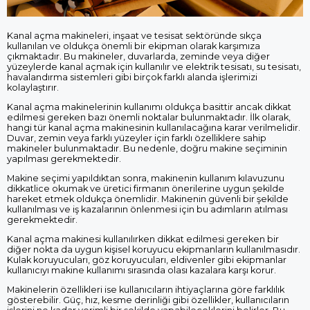
Kanal açma makineleri, inşaat ve tesisat sektöründe sıkça
kullanılan ve oldukça önemli bir ekipman olarak karşımıza
çıkmaktadır. Bu makineler, duvarlarda, zeminde veya diğer
yüzeylerde kanal açmak için kullanılır ve elektrik tesisatı, su tesisatı,
havalandırma sistemleri gibi birçok farklı alanda işlerimizi
kolaylaştırır.
Kanal açma makinelerinin kullanımı oldukça basittir ancak dikkat
edilmesi gereken bazı önemli noktalar bulunmaktadır. İlk olarak,
hangi tür kanal açma makinesinin kullanılacağına karar verilmelidir.
Duvar, zemin veya farklı yüzeyler için farklı özelliklere sahip
makineler bulunmaktadır. Bu nedenle, doğru makine seçiminin
yapılması gerekmektedir.
Makine seçimi yapıldıktan sonra, makinenin kullanım kılavuzunu
dikkatlice okumak ve üretici firmanın önerilerine uygun şekilde
hareket etmek oldukça önemlidir. Makinenin güvenli bir şekilde
kullanılması ve iş kazalarının önlenmesi için bu adımların atılması
gerekmektedir.
Kanal açma makinesi kullanılırken dikkat edilmesi gereken bir
diğer nokta da uygun kişisel koruyucu ekipmanların kullanılmasıdır.
Kulak koruyucuları, göz koruyucuları, eldivenler gibi ekipmanlar
kullanıcıyı makine kullanımı sırasında olası kazalara karşı korur.
Makinelerin özellikleri ise kullanıcıların ihtiyaçlarına göre farklılık
gösterebilir. Güç, hız, kesme derinliği gibi özellikler, kullanıcıların