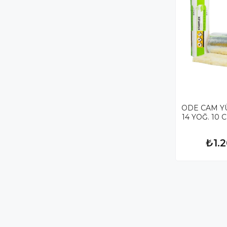
ODE CAM Y
14 YOĞ. 10 
₺1.