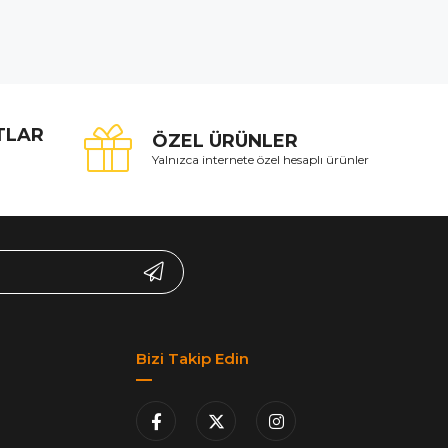
ATLAR
ÖZEL ÜRÜNLER
Yalnızca internete özel hesaplı ürünler
Bizi Takip Edin