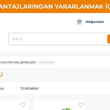
VANTAJLARINDAN YARARLANMAK İÇ
Mağazalar
SI YALITIM MALZEMELERİ
CAMYÜNÜ
Ü
Stoktakiler