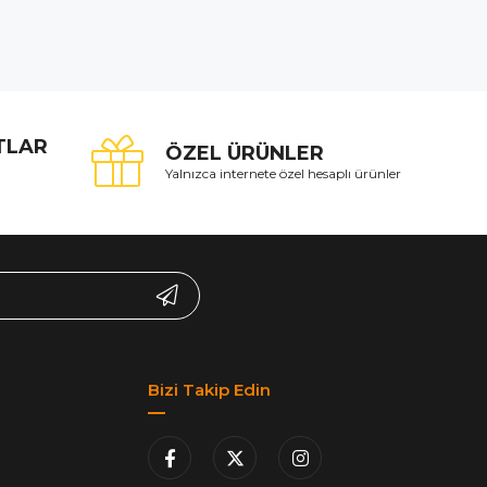
ATLAR
ÖZEL ÜRÜNLER
Yalnızca internete özel hesaplı ürünler
Bizi Takip Edin