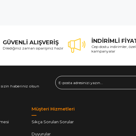
İNDİRİMLİ FİY
GÜVENLİ ALIŞVERİŞ
Cep dostu indirimler, özel
Dilediğiniz zaman siparişiniz hazır
kampanyalar
 sizin haberiniz olsun
Müşteri Hizmetleri
şmesi
Sıkça Sorulan Sorular
Duyurular