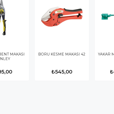
BENT MAKASI
BORU KESME MAKASI 42
YAKAR M
ANLEY
95,00
₺545,00
₺