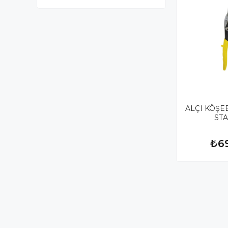
ALÇI KÖŞE
ST
₺6