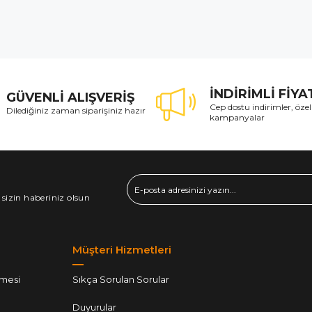
İNDİRİMLİ FİY
GÜVENLİ ALIŞVERİŞ
Cep dostu indirimler, özel
Dilediğiniz zaman siparişiniz hazır
kampanyalar
 sizin haberiniz olsun
Müşteri Hizmetleri
şmesi
Sıkça Sorulan Sorular
Duyurular