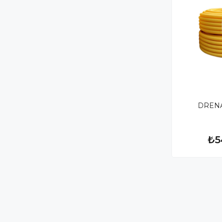
DREN
₺5