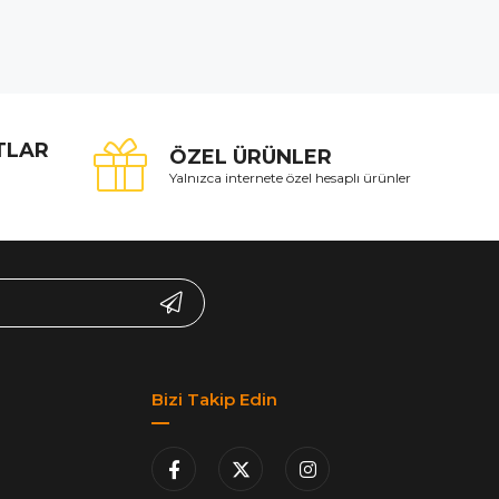
ATLAR
ÖZEL ÜRÜNLER
Yalnızca internete özel hesaplı ürünler
Bizi Takip Edin