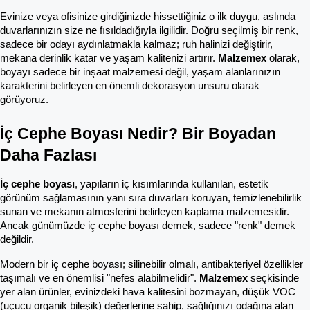
Evinize veya ofisinize girdiğinizde hissettiğiniz o ilk duygu, aslında 
duvarlarınızın size ne fısıldadığıyla ilgilidir. Doğru seçilmiş bir renk, 
sadece bir odayı aydınlatmakla kalmaz; ruh halinizi değiştirir, 
mekana derinlik katar ve yaşam kalitenizi artırır. 
Malzemex
 olarak, 
boyayı sadece bir inşaat malzemesi değil, yaşam alanlarınızın 
karakterini belirleyen en önemli dekorasyon unsuru olarak 
görüyoruz.
İç Cephe Boyası Nedir? Bir Boyadan 
Daha Fazlası
İç cephe boyası
, yapıların iç kısımlarında kullanılan, estetik 
görünüm sağlamasının yanı sıra duvarları koruyan, temizlenebilirlik 
sunan ve mekanın atmosferini belirleyen kaplama malzemesidir. 
Ancak günümüzde iç cephe boyası demek, sadece "renk" demek 
değildir.
Modern bir iç cephe boyası; silinebilir olmalı, antibakteriyel özellikler 
taşımalı ve en önemlisi "nefes alabilmelidir". 
Malzemex
 seçkisinde 
yer alan ürünler, evinizdeki hava kalitesini bozmayan, düşük VOC 
(uçucu organik bileşik) değerlerine sahip, sağlığınızı odağına alan 