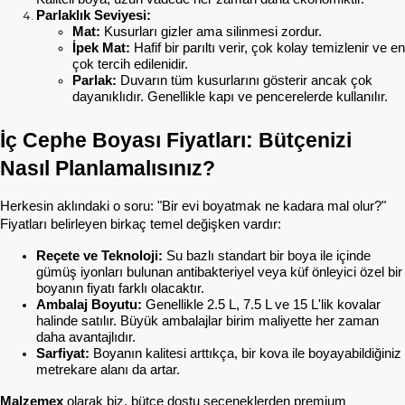
Parlaklık Seviyesi:
Mat:
 Kusurları gizler ama silinmesi zordur.
İpek Mat:
 Hafif bir parıltı verir, çok kolay temizlenir ve en 
çok tercih edilenidir.
Parlak:
 Duvarın tüm kusurlarını gösterir ancak çok 
dayanıklıdır. Genellikle kapı ve pencerelerde kullanılır.
İç Cephe Boyası Fiyatları: Bütçenizi 
Nasıl Planlamalısınız?
Herkesin aklındaki o soru: "Bir evi boyatmak ne kadara mal olur?" 
Fiyatları belirleyen birkaç temel değişken vardır:
Reçete ve Teknoloji:
 Su bazlı standart bir boya ile içinde 
gümüş iyonları bulunan antibakteriyel veya küf önleyici özel bir 
boyanın fiyatı farklı olacaktır.
Ambalaj Boyutu:
 Genellikle 2.5 L, 7.5 L ve 15 L'lik kovalar 
halinde satılır. Büyük ambalajlar birim maliyette her zaman 
daha avantajlıdır.
Sarfiyat:
 Boyanın kalitesi arttıkça, bir kova ile boyayabildiğiniz 
metrekare alanı da artar.
Malzemex
 olarak biz, bütçe dostu seçeneklerden premium 