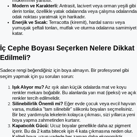
mükemmel yansıtır.
Modern ve Karakterli:
 Antrasit, lacivert veya orman yeşili gibi 
derin tonlar, özellikle yatak odalarında veya çalışma odalarında 
odak noktası yaratmak için harikadır.
Enerjik ve Sıcak:
 Terracotta (kiremit), hardal sarısı veya 
yumuşak şeftali tonları, mutfak ve oturma odalarına samimiyet 
katar.
İç Cephe Boyası Seçerken Nelere Dikkat 
Edilmeli?
Sadece rengi beğendiğiniz için boya almayın. Bir profesyonel gibi 
seçim yapmak için şu soruları sorun:
Işık Alıyor mu?
 Az ışık alan küçük odalarda mat ve koyu 
renkler mekanı boğabilir. Bu alanlarda yarı mat (ipeksi) ve açık 
renkler tercih edilmelidir.
Silinebilirlik Önemli mi?
 Eğer evde çocuk veya evcil hayvan 
varsa, mutlaka "tam silinebilir" silikonlu boyaları seçmelisiniz. 
Bir bez yardımıyla lekelerin kolayca çıkması, sizi yıllarca yeni 
boya yapma zahmetinden kurtarır.
Kapatıcılık Gücü:
 Ucuz boyalar genellikle daha az pigment 
içerir. Bu da 2 katta bitecek işin 4 kata çıkmasına neden olur. 
Kaliteli boya, uzun vadede her zaman daha ekonomiktir.