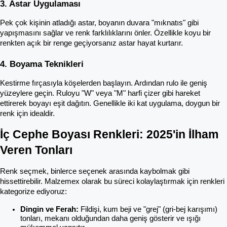
3. Astar Uygulaması
Pek çok kişinin atladığı astar, boyanın duvara "mıknatıs" gibi 
yapışmasını sağlar ve renk farklılıklarını önler. Özellikle koyu bir 
renkten açık bir renge geçiyorsanız astar hayat kurtarır.
4. Boyama Teknikleri
Kestirme fırçasıyla köşelerden başlayın. Ardından rulo ile geniş 
yüzeylere geçin. Ruloyu "W" veya "M" harfi çizer gibi hareket 
ettirerek boyayı eşit dağıtın. Genellikle iki kat uygulama, doygun bir 
renk için idealdir.
İç Cephe Boyası Renkleri: 2025'in İlham 
Veren Tonları
Renk seçmek, binlerce seçenek arasında kaybolmak gibi 
hissettirebilir. Malzemex olarak bu süreci kolaylaştırmak için renkleri 
kategorize ediyoruz:
Dingin ve Ferah:
 Fildişi, kum beji ve "grej" (gri-bej karışımı) 
tonları, mekanı olduğundan daha geniş gösterir ve ışığı 