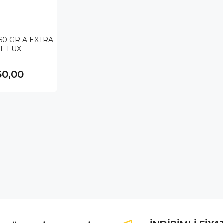
160 GR A EXTRA
İL LÜX
50,00