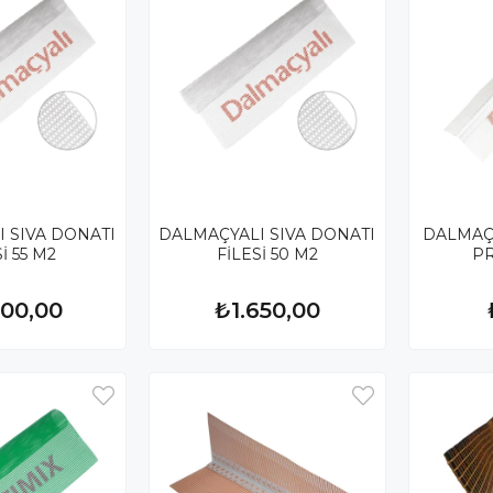
 SIVA DONATI
DALMAÇYALI SIVA DONATI
DALMAÇY
İ 55 M2
FİLESİ 50 M2
PR
800,00
₺1.650,00