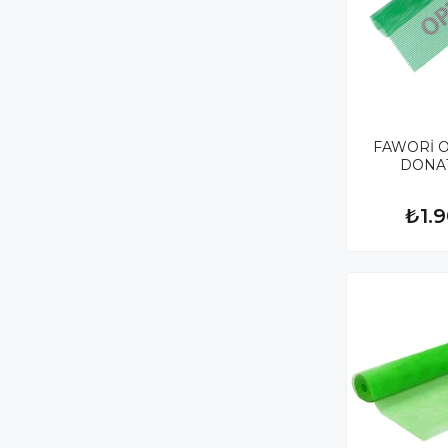
FAWORİ O
DONAT
₺1.