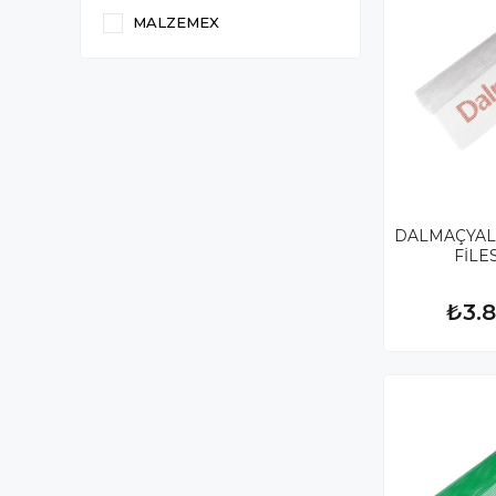
MALZEMEX
DALMAÇYALI
FİLES
₺3.