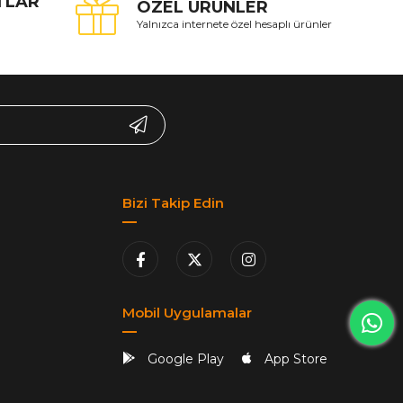
ATLAR
ÖZEL ÜRÜNLER
Yalnızca internete özel hesaplı ürünler
Bizi Takip Edin
Mobil Uygulamalar
Google Play
App Store