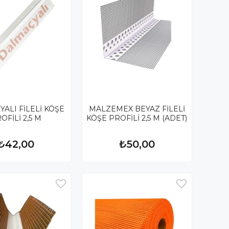
ALI FİLELİ KÖŞE
MALZEMEX BEYAZ FİLELİ
OFİLİ 2,5 M
KÖŞE PROFİLİ 2,5 M (ADET)
₺42,00
₺50,00