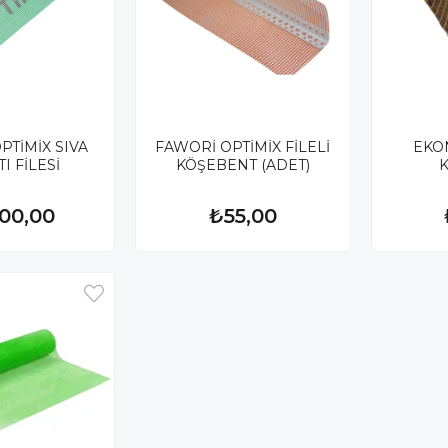
PTİMİX SIVA
FAWORİ OPTİMİX FİLELİ
EKO
I FİLESİ
KÖŞEBENT (ADET)
900,00
₺55,00