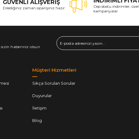
İNDİRİMLİ FİY
GÜVENLİ ALIŞVERİŞ
Cep dostu indirimler, özel
Dilediğiniz zaman siparişiniz hazır
kampanyalar
 sizin haberiniz olsun
Müşteri Hizmetleri
şmesi
Sıkça Sorulan Sorular
Duyurular
sı
İletişim
Blog