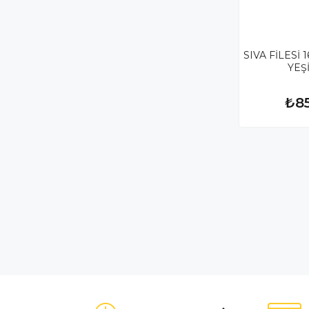
SIVA FİLESİ 
YEŞ
₺8