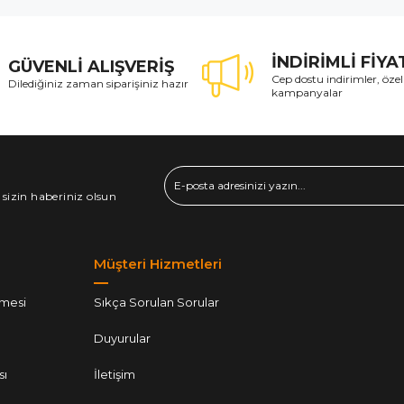
İNDİRİMLİ FİY
GÜVENLİ ALIŞVERİŞ
Cep dostu indirimler, özel
Dilediğiniz zaman siparişiniz hazır
kampanyalar
 sizin haberiniz olsun
Müşteri Hizmetleri
şmesi
Sıkça Sorulan Sorular
Duyurular
sı
İletişim