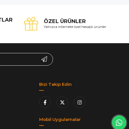
ATLAR
ÖZEL ÜRÜNLER
Yalnızca internete özel hesaplı ürünler
Bizi Takip Edin
Mobil Uygulamalar