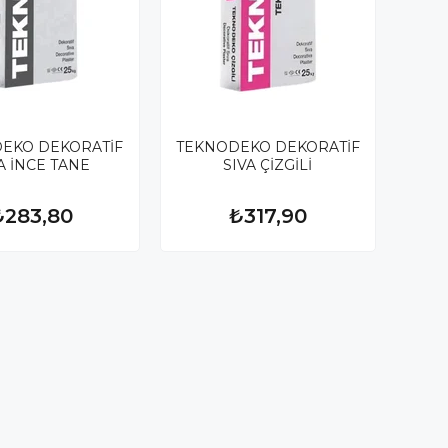
EKO DEKORATİF
TEKNODEKO DEKORATİF
A İNCE TANE
SIVA ÇİZGİLİ
₺283,80
₺317,90