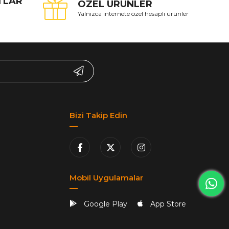
ATLAR
ÖZEL ÜRÜNLER
Yalnızca internete özel hesaplı ürünler
Bizi Takip Edin
Mobil Uygulamalar
Google Play
App Store