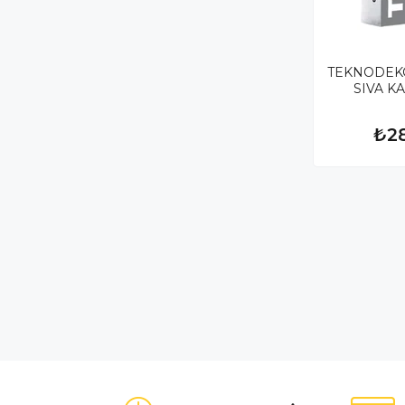
TEKNODEK
SIVA K
₺2