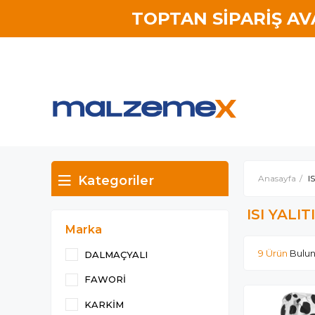
TOPTAN SİPARİŞ A
Kategoriler
Anasayfa
I
ISI YALI
Marka
9 Ürün
DALMAÇYALI
FAWORİ
KARKİM