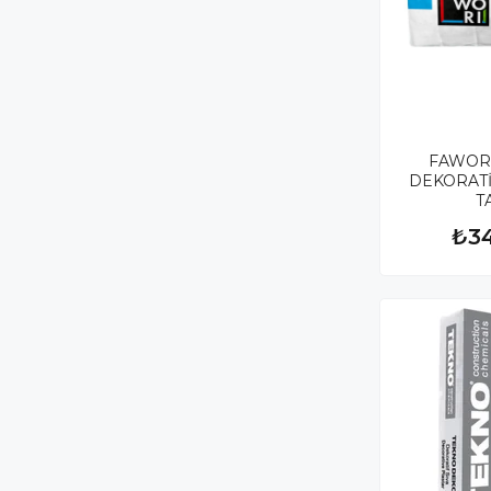
FAWORİ
DEKORATİ
T
₺3