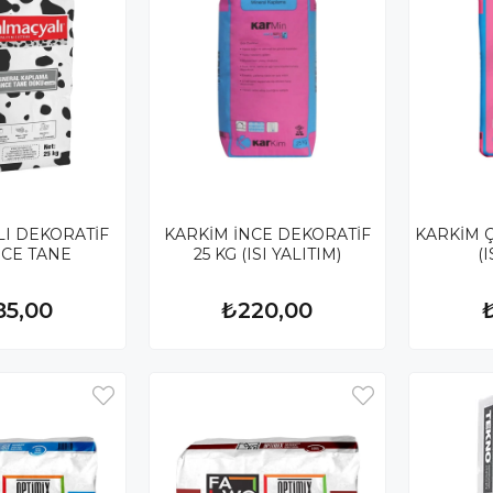
I DEKORATİF
KARKİM İNCE DEKORATİF
KARKİM Ç
NCE TANE
25 KG (ISI YALITIM)
(I
85,00
₺220,00