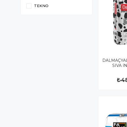
TEKNO
DALMAÇYAL
SIVA İ
₺4