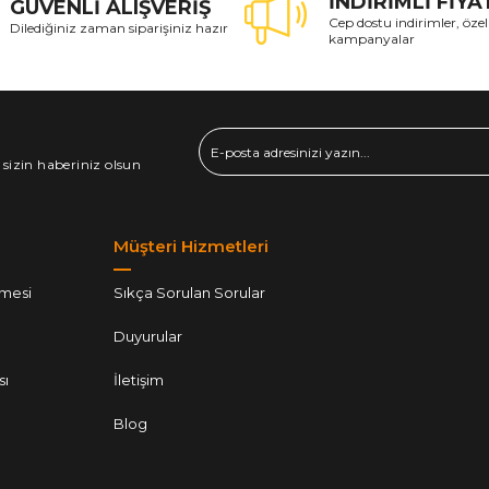
İNDİRİMLİ FİY
GÜVENLİ ALIŞVERİŞ
Cep dostu indirimler, özel
Dilediğiniz zaman siparişiniz hazır
kampanyalar
 sizin haberiniz olsun
Müşteri Hizmetleri
şmesi
Sıkça Sorulan Sorular
Duyurular
sı
İletişim
Blog