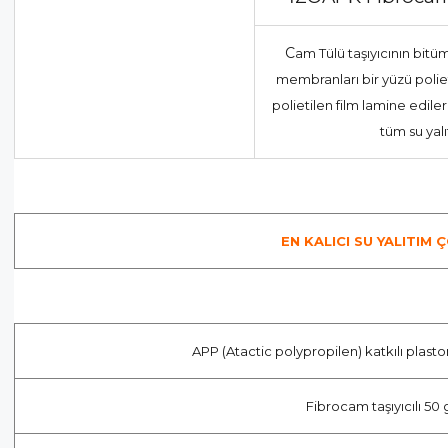
C
am Tülü taşıyıcının bitü
membranları bir yüzü poliet
polietilen film lamine edile
tüm su yal
EN KALICI SU YALITIM
APP (Atactic polypropilen) katkılı plasto
Fibrocam taşıyıcılı 50 