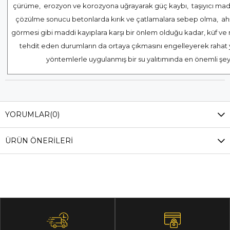
çürüme, erozyon ve korozyona uğrayarak güç kaybı, taşıyıcı madde
çözülme sonucu betonlarda kırık ve çatlamalara sebep olma, ah
görmesi gibi maddi kayıplara karşı bir önlem olduğu kadar, küf ve m
tehdit eden durumların da ortaya çıkmasını engelleyerek rahat 
yöntemlerle uygulanmış bir su yalıtımında en önemli şe
YORUMLAR
(0)
ÜRÜN ÖNERILERI