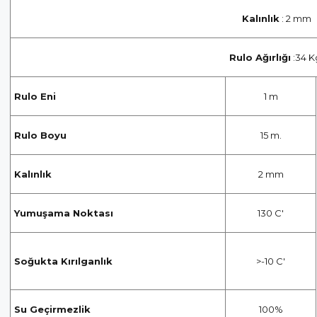
Kalınlık
: 2 mm
Rulo Ağırlığı
:34 K
Rulo Eni
1 m
Rulo Boyu
15 m.
Kalınlık
2 mm
Yumuşama Noktası
130 C'
Soğukta Kırılganlık
>-10 C'
Su Geçirmezlik
100%