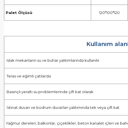
Palet Ölçüsü
120*100*120
Kullanım alanl
Islak mekanların su ve buhar yalıtımlarında kullanılır.
Teras ve eğimli çatılarda
Basınçlı yeraltı su problemlerinde çift kat olarak
İstinat duvarı ve bodrum duvarları yalıtımında tek veya çift kat
Yağmur dereleri, balkonlar, çiçeklikler, beton kanalet içleri ve bahç