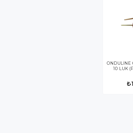
ONDULİNE Ç
10 LUK (
₺