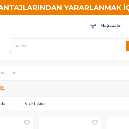
VANTAJLARINDAN YARARLANMAK İÇ
Mağazalar
NDULİNE
NE
Stoktakiler