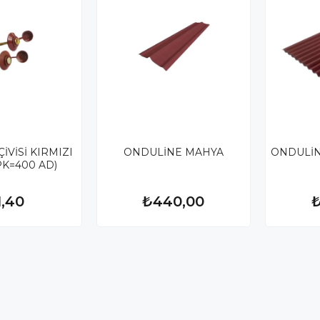
İVİSİ KIRMIZI
ONDULİNE MAHYA
ONDULİN
PK=400 AD)
1,40
₺440,00