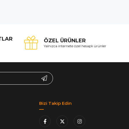
ATLAR
ÖZEL ÜRÜNLER
Yalnızca internete özel hesaplı ürünler
Bizi Takip Edin