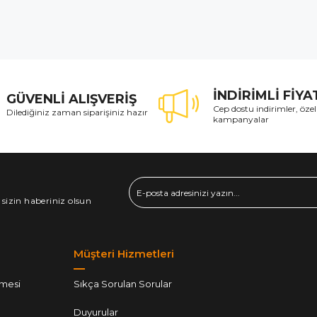
İNDİRİMLİ FİY
GÜVENLİ ALIŞVERİŞ
Cep dostu indirimler, özel
Dilediğiniz zaman siparişiniz hazır
kampanyalar
 sizin haberiniz olsun
Müşteri Hizmetleri
şmesi
Sıkça Sorulan Sorular
Duyurular