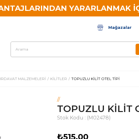
VANTAJLARINDAN YARARLANMAK İÇ
Mağazalar
IRDAVAT MALZEMELERİ
KİLİTLER
TOPUZLU KİLİT OTEL TİPİ
//
TOPUZLU KİLİT 
Stok Kodu
(M02478)
₺515,00