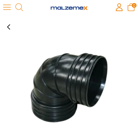
0
TRİPLEX BORU AÇIK DİRSEK