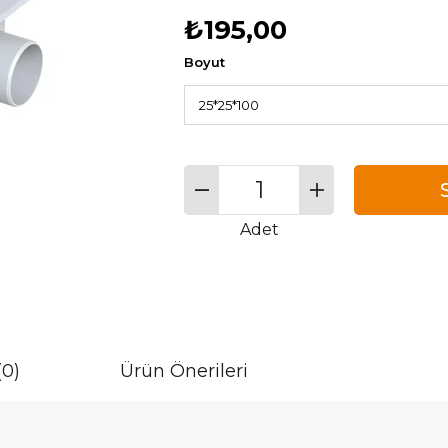
₺195,00
Boyut
Adet
(0)
Ürün Önerileri