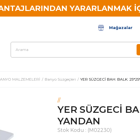
VANTAJLARINDAN YARARLANMAK İÇ
Mağazalar
ANYO MALZEMELERİ
Banyo Süzgeçleri
YER SÜZGECİ BAH. BALK. 25*2
//
YER SÜZGECİ BAH
YANDAN
Stok Kodu
(M02230)