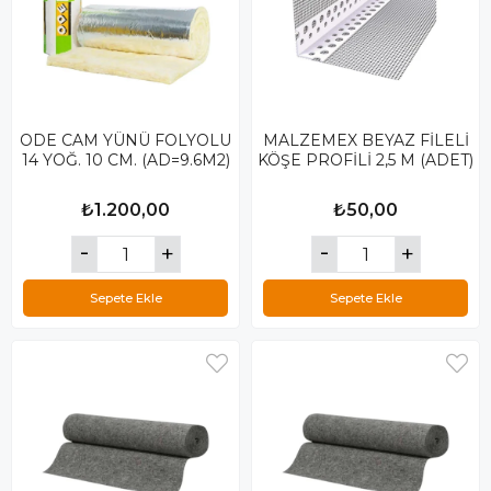
ODE CAM YÜNÜ FOLYOLU
MALZEMEX BEYAZ FİLELİ
14 YOĞ. 10 CM. (AD=9.6M2)
KÖŞE PROFİLİ 2,5 M (ADET)
₺1.200,00
₺50,00
Sepete Ekle
Sepete Ekle