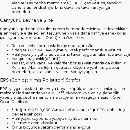
Alanları: Dış cephe mantolama (ETICS), çatı yalıtımı, sandviç
panel arası, endüstriyel bina duvar ve tavanları, yangın
bölmeleri.
Camyünü Levha ve Şilte
Camyünü, geri dönüştürülmüş cam hammaddesinin yüksek sıcaklıkta
işlenmesiyle elde edilen, taşyününe kıyasla daha hafif ve esnek bir ısı
izolasyon malzemesidir. Öne Çıkan Özellikleri:
Rulo ve levha formatıyla kolay montaj imkânı
λ değeri 0,030–0,044 W/mK, yüksek performanslı ısı yalıtımı
Hafif yapısıyla çatı arası ve asma tavan uygulamalarında avantajlı
Yangına dayanıklı (A2 sınıfı)
Tesisat, klima kanalı ve kalorifer borusu yalıtımında da kullanılır.
Kullanım Alanları: Eğimli çatı arası döşeme yalıtımı, iç duvar
bölmeleri, tesisat kanalı yalıtımı, sanayi yapıları.
EPS (Genleştirilmiş Polistiren) Strafor
EPS, yaygın adıyla strafor veya beyaz köpük, en çok kullanılan yalıtım
malzemeleri arasında yer alır. Hafif, ekonomik ve kolay işlenebilir
yapısıyla dış cephe mantolama projelerinin vazgeçilmezidir. Öne
Çıkan Özellikleri:
λ değeri 0,031–0,038 W/mK (karbon katkılı "gri EPS" daha düşük
değere sahiptir)
Hafif yapısı sayesinde yapıya ek yük bindirmez
Su emme oranı düşüktür
Ömür boyunca yalıtım performansını korur