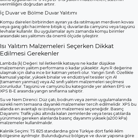
verimliliğini doğrudan artırır.
İç Duvar ve Bölme Duvar Yalıtımı
Komşu daireleri birbirinden ayıran ya da ısıtılmayan merdiven kovası
veya garaj gibi hacimlere bitişik iç duvarlarda camyünü veya taşyünü
levhalar kullanılır. Bu uygulamalar aynı zamanda komşu birimler
arasındaki ses yalıtımını da önemli ölçüde iyileştirir.
Isı Yalıtım Malzemeleri Seçerken Dikkat
Edilmesi Gerekenler
Lambda (λ) Değeri: Isıl iletkenlik katsayısı ne kadar düşükse
malzemenin yalıtım performansı o kadar yüksektir. Aynı R değerine
ulaşmak için daha ince bir katman yeterli olur. Yangın Sınıfı: Özellikle
kamusal yapılar, yüksek binalar ve endüstriyel tesisler için A1
(tamamen yanmaz) veya A2 sınıfı yalıtım malzemeleri seçilmesi
zorunludur. Taşyünü ve camyünü bu kategoride yer alırken EPS ve
XPS B-E arasında yangın sınıflarına sahiptir.
Su ve Nem Direnci: Düz çatı, bodrum veya zemin uygulamalarında
sürekli nem temasına dayanıklı malzemeler tercih edilmelidir. XPS bu
alanda en avantajlı ısı izolasyon malzemesi seçeneğidir. Basınç
Dayanımı: Trafik yükü altında kalan zeminlerde veya teras çatılarda
yürünmesi gereken alanlarda basınç dayanımı yüksek (≥200 kPa)
malzemeler kullanılmalıdır.
Kalınlık Seçimi: TS 825 standardına göre Türkiye dört farklı iklim
bölgesine ayrılmıştır. Bulunduğunuz bölgeye ve duvar yapısına göre