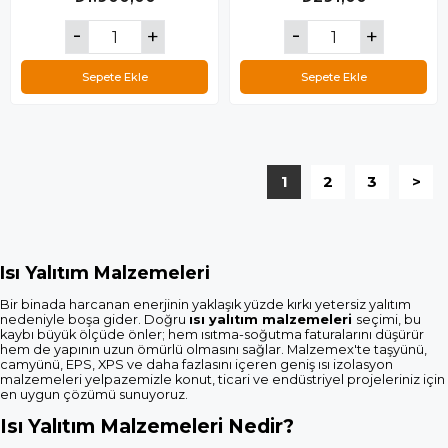
Sepete Ekle
Sepete Ekle
1
2
3
>
Isı Yalıtım Malzemeleri
Bir binada harcanan enerjinin yaklaşık yüzde kırkı yetersiz yalıtım
nedeniyle boşa gider. Doğru
ı
sı yalıtım malzemeleri
seçimi, bu
kaybı büyük ölçüde önler; hem ısıtma-soğutma faturalarını düşürür
hem de yapının uzun ömürlü olmasını sağlar. Malzemex'te taşyünü,
camyünü, EPS, XPS ve daha fazlasını içeren geniş ısı izolasyon
malzemeleri yelpazemizle konut, ticari ve endüstriyel projeleriniz için
en uygun çözümü sunuyoruz.
Isı Yalıtım Malzemeleri Nedir?