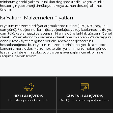
minimum gerekli yalıtım kalınlıkları değişmektedir. Doğru kalınlık
hesabı için yapı enerji simülasyonu veya uzman desteği alınması
önerilir.
Isı Yalıtım Malzemeleri Fiyatları
Isı yalıtım malzemeleri fiyatları; malzeme türüne (EPS, XPS, taşyünü,
camyünü), λ değerine, kalınlığa, yoğunluğa, yüzey kaplamasına (folyo,
cam tülü, kaplamasız) ve sipariş miktarına göre farklılık gösterir. Genel
olarak EPS en ekonomik seçenek olarak öne çıkarken XPS ve taşyünü
daha yüksek fiyat aralığında yer alır. Ancak enerji tasarrufu
hesaplandığında bu ısı yalıtım malzemelerinin maliyeti kısa sürede
kendini amorti eder. Malzemex'te tüm yalıtım malzemeleri güncel
fiyatlarıyla listelenmiş olup toplu sipariş avantajları için ekibimizle
iletişime geçebilirsiniz.
HIZLI ALIŞVERİŞ
GÜVENLİ ALIŞVERİŞ
Bir tıkla sepetiniz kapınızda
Dilediğiniz zaman siparişiniz hazır