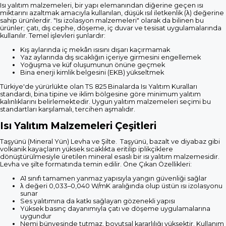
Isı yalıtım malzemeleri, bir yapı elemanından diğerine geçen ısı
miktarını azaltmak amacıyla kullanılan, düşük ısıl iletkenlik (λ) değerine
sahip ürünlerdir. "Isı izolasyon malzemeleri" olarak da bilinen bu
ürünler; çatı, dış cephe, döşeme, iç duvar ve tesisat uygulamalarında
kullanılır. Temel işlevleri şunlardır:
Kış aylarında iç mekân ısısını dışarı kaçırmamak
Yaz aylarında dış sıcaklığın içeriye girmesini engellemek
Yoğuşma ve küf oluşumunun önüne geçmek
Bina enerji kimlik belgesini (EKB) yükseltmek
Türkiye'de yürürlükte olan TS 825 Binalarda Isı Yalıtım Kuralları
standardı, bina tipine ve iklim bölgesine göre minimum yalıtım
kalınlıklarını belirlemektedir. Uygun yalıtım malzemeleri seçimi bu
standartları karşılamalı, tercihen aşmalıdır.
Isı Yalıtım Malzemeleri Çeşitleri
Taşyünü (Mineral Yün) Levha ve Şilte. Taşyünü, bazalt ve diyabaz gibi
volkanik kayaçların yüksek sıcaklıkta eritilip iplikçiklere
dönüştürülmesiyle üretilen mineral esaslı bir ısı yalıtım malzemesidir.
Levha ve şilte formatında temin edilir. Öne Çıkan Özellikleri:
A1 sınıfı tamamen yanmaz yapısıyla yangın güvenliği sağlar
λ değeri 0,033–0,040 W/mK aralığında olup üstün ısı izolasyonu
sunar
Ses yalıtımına da katkı sağlayan gözenekli yapısı
Yüksek basınç dayanımıyla çatı ve döşeme uygulamalarına
uygundur
Nemi bünyesinde tutmaz, boyutsal kararlılığı yüksektir. Kullanım