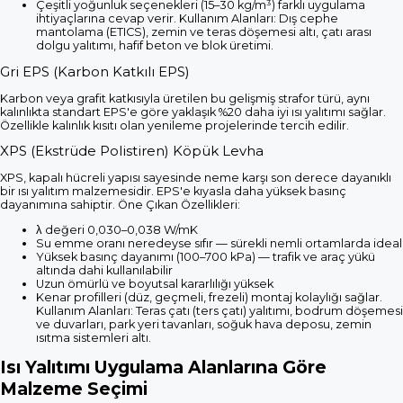
Çeşitli yoğunluk seçenekleri (15–30 kg/m³) farklı uygulama
ihtiyaçlarına cevap verir. Kullanım Alanları: Dış cephe
mantolama (ETICS), zemin ve teras döşemesi altı, çatı arası
dolgu yalıtımı, hafif beton ve blok üretimi.
Gri EPS (Karbon Katkılı EPS)
Karbon veya grafit katkısıyla üretilen bu gelişmiş strafor türü, aynı
kalınlıkta standart EPS'e göre yaklaşık %20 daha iyi ısı yalıtımı sağlar.
Özellikle kalınlık kısıtı olan yenileme projelerinde tercih edilir.
XPS (Ekstrüde Polistiren) Köpük Levha
XPS, kapalı hücreli yapısı sayesinde neme karşı son derece dayanıklı
bir ısı yalıtım malzemesidir. EPS'e kıyasla daha yüksek basınç
dayanımına sahiptir. Öne Çıkan Özellikleri:
λ değeri 0,030–0,038 W/mK
Su emme oranı neredeyse sıfır — sürekli nemli ortamlarda ideal
Yüksek basınç dayanımı (100–700 kPa) — trafik ve araç yükü
altında dahi kullanılabilir
Uzun ömürlü ve boyutsal kararlılığı yüksek
Kenar profilleri (düz, geçmeli, frezeli) montaj kolaylığı sağlar.
Kullanım Alanları: Teras çatı (ters çatı) yalıtımı, bodrum döşemesi
ve duvarları, park yeri tavanları, soğuk hava deposu, zemin
ısıtma sistemleri altı.
Isı Yalıtımı Uygulama Alanlarına Göre
Malzeme Seçimi