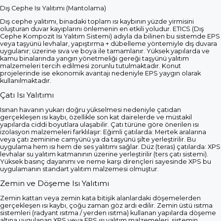
Dış Cephe Isı Yalıtımı (Mantolama)
Dış cephe yalıtımı, binadaki toplam ısı kaybının yüzde yirmisini
oluşturan duvar kayıplarını önlemenin en etkili yoludur. ETICS (Dış
Cephe Kompozit Isı Yalıtım Sistemi) adıyla da bilinen bu sistemde EPS
veya taşyünü levhalar, yapıştırma + dübelleme yöntemiyle dış duvara
uygulanır; üzerine sıva ve boya ile tamamlanır. Yüksek yapılarda ve
kamu binalarında yangın yönetmeliği gereği taşyünü yalıtım
malzemeleri tercih edilmesi zorunlu tutulmaktadır. Konut
projelerinde ise ekonomik avantajı nedeniyle EPS yaygın olarak
kullanılmaktadır.
Çatı Isı Yalıtımı
Isınan havanın yukarı doğru yükselmesi nedeniyle çatıdan
gerçekleşen ısı kaybı, özellikle son kat dairelerde ve müstakil
yapılarda ciddi boyutlara ulaşabilir. Çatı türüne göre önerilen ısı
izolasyon malzemeleri farklılaşır: Eğimli çatılarda: Mertek aralarına
veya çatı zeminine camyünü ya da taşyünü şilte yerleştirilir. Bu
uygulama hem ısı hem de ses yalıtımı sağlar. Düz (teras) çatılarda: XPS
levhalar su yalıtım katmanının üzerine yerleştirilir (ters çatı sistemi).
Yüksek basınç dayanımı ve neme karşı dirençleri sayesinde XPS bu
uygulamanın standart yalıtım malzemesi olmuştur.
Zemin ve Döşeme Isı Yalıtımı
Zemin kattan veya zemin kata bitişik alanlardaki döşemelerden
gerçekleşen ısı kaybı, çoğu zaman göz ardı edilir. Zemin üstü ısıtma
sistemleri (radyant ısıtma / yerden ısıtma) kullanan yapılarda döşeme
altına uygulanan XPS veya EPS ısı yalıtım malzemeleri, sistemin